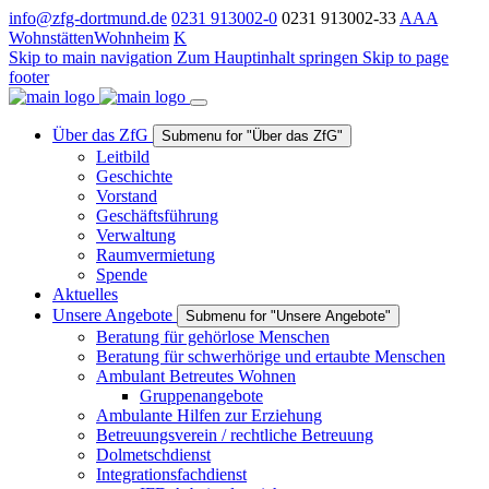
info@zfg-dortmund.de
0231 913002-0
0231 913002-33
A
A
A
Wohnstätten
Wohnheim
K
Skip to main navigation
Zum Hauptinhalt springen
Skip to page
footer
Über das ZfG
Submenu for "Über das ZfG"
Leitbild
Geschichte
Vorstand
Geschäftsführung
Verwaltung
Raumvermietung
Spende
Aktuelles
Unsere Angebote
Submenu for "Unsere Angebote"
Beratung für gehörlose Menschen
Beratung für schwerhörige und ertaubte Menschen
Ambulant Betreutes Wohnen
Gruppenangebote
Ambulante Hilfen zur Erziehung
Betreuungsverein / rechtliche Betreuung
Dolmetschdienst
Integrationsfachdienst