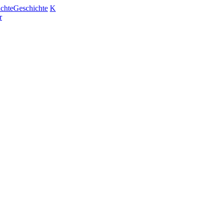
chte
Geschichte
K
r