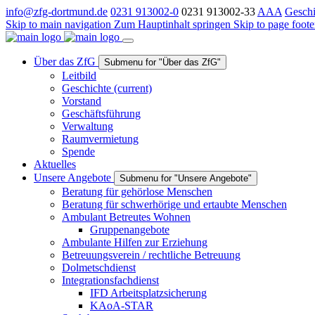
info@zfg-dortmund.de
0231 913002-0
0231 913002-33
A
A
A
Geschi
Skip to main navigation
Zum Hauptinhalt springen
Skip to page foote
Über das ZfG
Submenu for "Über das ZfG"
Leitbild
Geschichte
(current)
Vorstand
Geschäftsführung
Verwaltung
Raumvermietung
Spende
Aktuelles
Unsere Angebote
Submenu for "Unsere Angebote"
Beratung für gehörlose Menschen
Beratung für schwerhörige und ertaubte Menschen
Ambulant Betreutes Wohnen
Gruppenangebote
Ambulante Hilfen zur Erziehung
Betreuungsverein / rechtliche Betreuung
Dolmetschdienst
Integrationsfachdienst
IFD Arbeitsplatzsicherung
KAoA-STAR