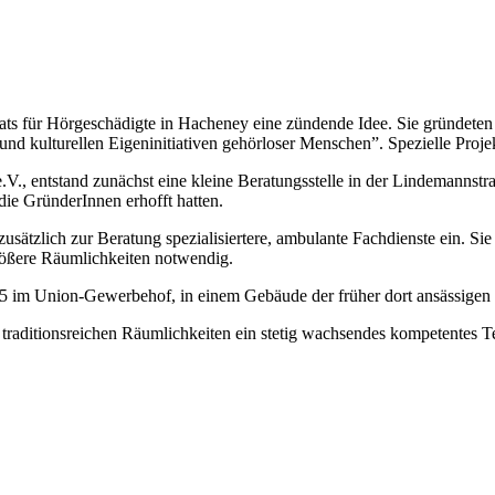
rnats für Hörgeschädigte in Hacheney eine zündende Idee. Sie gründet
und kulturellen Eigeninitiativen gehörloser Menschen”. Spezielle Proj
e.V., entstand zunächst eine kleine Beratungsstelle in der Lindemann
die GründerInnen erhofft hatten.
 zusätzlich zur Beratung spezialisiertere, ambulante Fachdienste ein.
rößere Räumlichkeiten notwendig.
95 im Union-Gewerbehof, in einem Gebäude der früher dort ansässigen
 traditionsreichen Räumlichkeiten ein stetig wachsendes kompetentes T