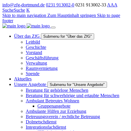
info@zfg-dortmund.de
0231 913002-0
0231 913002-33
A
A
A
Suche
Suche
K
Skip to main navigation
Zum Hauptinhalt springen
Skip to page
footer
Über das ZfG
Submenu for "Über das ZfG"
Leitbild
Geschichte
Vorstand
Geschäftsführung
Verwaltung
Raumvermietung
Spende
Aktuelles
Unsere Angebote
Submenu for "Unsere Angebote"
Beratung für gehörlose Menschen
Beratung für schwerhörige und ertaubte Menschen
Ambulant Betreutes Wohnen
Gruppenangebote
Ambulante Hilfen zur Erziehung
Betreuungsverein / rechtliche Betreuung
Dolmetschdienst
Integrationsfachdienst