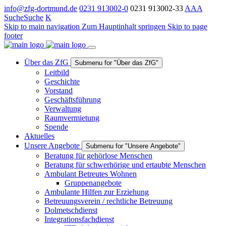
info@zfg-dortmund.de
0231 913002-0
0231 913002-33
A
A
A
Suche
Suche
K
Skip to main navigation
Zum Hauptinhalt springen
Skip to page
footer
Über das ZfG
Submenu for "Über das ZfG"
Leitbild
Geschichte
Vorstand
Geschäftsführung
Verwaltung
Raumvermietung
Spende
Aktuelles
Unsere Angebote
Submenu for "Unsere Angebote"
Beratung für gehörlose Menschen
Beratung für schwerhörige und ertaubte Menschen
Ambulant Betreutes Wohnen
Gruppenangebote
Ambulante Hilfen zur Erziehung
Betreuungsverein / rechtliche Betreuung
Dolmetschdienst
Integrationsfachdienst