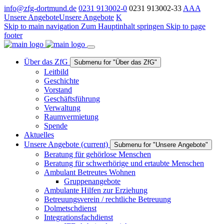
info@zfg-dortmund.de
0231 913002-0
0231 913002-33
A
A
A
Unsere Angebote
Unsere Angebote
K
Skip to main navigation
Zum Hauptinhalt springen
Skip to page
footer
Über das ZfG
Submenu for "Über das ZfG"
Leitbild
Geschichte
Vorstand
Geschäftsführung
Verwaltung
Raumvermietung
Spende
Aktuelles
Unsere Angebote
(current)
Submenu for "Unsere Angebote"
Beratung für gehörlose Menschen
Beratung für schwerhörige und ertaubte Menschen
Ambulant Betreutes Wohnen
Gruppenangebote
Ambulante Hilfen zur Erziehung
Betreuungsverein / rechtliche Betreuung
Dolmetschdienst
Integrationsfachdienst