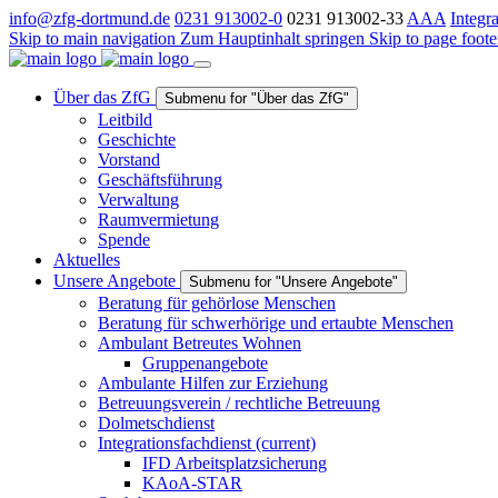
info@zfg-dortmund.de
0231 913002-0
0231 913002-33
A
A
A
Integr
Skip to main navigation
Zum Hauptinhalt springen
Skip to page foote
Über das ZfG
Submenu for "Über das ZfG"
Leitbild
Geschichte
Vorstand
Geschäftsführung
Verwaltung
Raumvermietung
Spende
Aktuelles
Unsere Angebote
Submenu for "Unsere Angebote"
Beratung für gehörlose Menschen
Beratung für schwerhörige und ertaubte Menschen
Ambulant Betreutes Wohnen
Gruppenangebote
Ambulante Hilfen zur Erziehung
Betreuungsverein / rechtliche Betreuung
Dolmetschdienst
Integrationsfachdienst
(current)
IFD Arbeitsplatzsicherung
KAoA-STAR