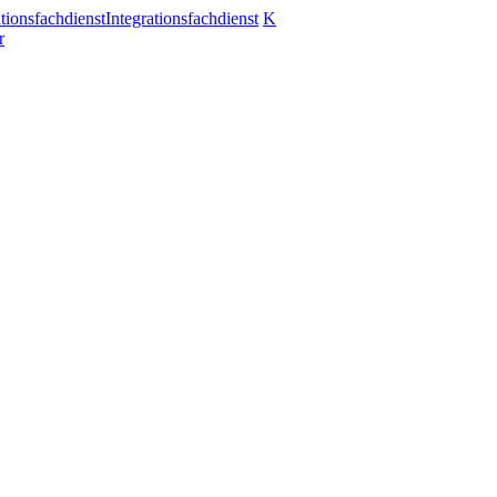
ationsfachdienst
Integrationsfachdienst
K
r