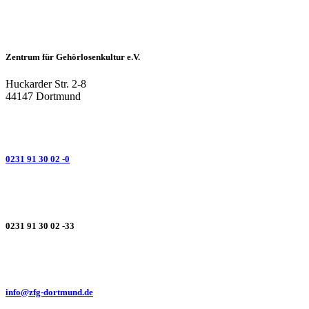
Zentrum für Gehörlosenkultur e.V.
Huckarder Str. 2-8
44147 Dortmund
0231 91 30 02 -0
0231 91 30 02 -33
info@zfg-dortmund.de