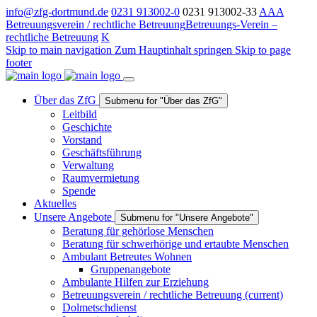
info@zfg-dortmund.de
0231 913002-0
0231 913002-33
A
A
A
Betreuungsverein / rechtliche Betreuung
Betreuungs-Verein –
rechtliche Betreuung
K
Skip to main navigation
Zum Hauptinhalt springen
Skip to page
footer
Über das ZfG
Submenu for "Über das ZfG"
Leitbild
Geschichte
Vorstand
Geschäftsführung
Verwaltung
Raumvermietung
Spende
Aktuelles
Unsere Angebote
Submenu for "Unsere Angebote"
Beratung für gehörlose Menschen
Beratung für schwerhörige und ertaubte Menschen
Ambulant Betreutes Wohnen
Gruppenangebote
Ambulante Hilfen zur Erziehung
Betreuungsverein / rechtliche Betreuung
(current)
Dolmetschdienst