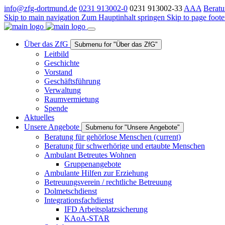
info@zfg-dortmund.de
0231 913002-0
0231 913002-33
A
A
A
Beratu
Skip to main navigation
Zum Hauptinhalt springen
Skip to page foote
Über das ZfG
Submenu for "Über das ZfG"
Leitbild
Geschichte
Vorstand
Geschäftsführung
Verwaltung
Raumvermietung
Spende
Aktuelles
Unsere Angebote
Submenu for "Unsere Angebote"
Beratung für gehörlose Menschen
(current)
Beratung für schwerhörige und ertaubte Menschen
Ambulant Betreutes Wohnen
Gruppenangebote
Ambulante Hilfen zur Erziehung
Betreuungsverein / rechtliche Betreuung
Dolmetschdienst
Integrationsfachdienst
IFD Arbeitsplatzsicherung
KAoA-STAR