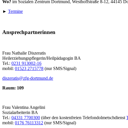
Wo?
im Sozialen Zentrum Dortmund, Westhoffstraße 8-12, 44145 D
►
Termine
Ansprechpartnerinnen
Frau Nathalie Diszeratis
Heilerziehungspflegerin/Heilpädagogin BA
Tel.:
0231 913002-16
mobil:
01523 2715778
(nur SMS/Signal)
diszeratis@zfg-dortmund.de
Raum: 109
Frau Valentina Angelini
Sozialarbeiterin BA
Tel.:
04331 7700300
(über den kostenfreien Telefondolmetschdienst
mobil:
0176 76113312
(nur SMS/Signal)