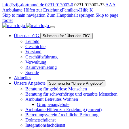
info@zfg-dortmund.de
0231 913002-0
0231 913002-33
A
A
A
Ambulante Hilfen zur Erziehung
Familien-Hilfe
K
Skip to main navigation
Zum Hauptinhalt springen
Skip to page
footer
Über das ZfG
Submenu for "Über das ZfG"
Leitbild
Geschichte
Vorstand
Geschäftsführung
Verwaltung
Raumvermietung
Spende
Aktuelles
Unsere Angebote
Submenu for "Unsere Angebote"
Beratung für gehörlose Menschen
Beratung für schwerhörige und ertaubte Menschen
Ambulant Betreutes Wohnen
Gruppenangebote
Ambulante Hilfen zur Erziehung
(current)
Betreuungsverein / rechtliche Betreuung
Dolmetschdienst
Integrationsfachdienst