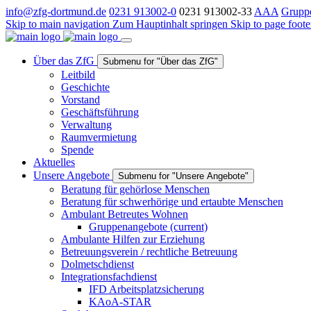
info@zfg-dortmund.de
0231 913002-0
0231 913002-33
A
A
A
Grupp
Skip to main navigation
Zum Hauptinhalt springen
Skip to page foote
Über das ZfG
Submenu for "Über das ZfG"
Leitbild
Geschichte
Vorstand
Geschäftsführung
Verwaltung
Raumvermietung
Spende
Aktuelles
Unsere Angebote
Submenu for "Unsere Angebote"
Beratung für gehörlose Menschen
Beratung für schwerhörige und ertaubte Menschen
Ambulant Betreutes Wohnen
Gruppenangebote
(current)
Ambulante Hilfen zur Erziehung
Betreuungsverein / rechtliche Betreuung
Dolmetschdienst
Integrationsfachdienst
IFD Arbeitsplatzsicherung
KAoA-STAR