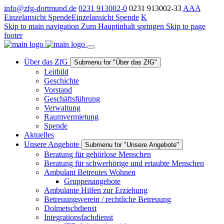
info@zfg-dortmund.de
0231 913002-0
0231 913002-33
A
A
A
Einzelansicht Spende
Einzelansicht Spende
K
Skip to main navigation
Zum Hauptinhalt springen
Skip to page
footer
Über das ZfG
Submenu for "Über das ZfG"
Leitbild
Geschichte
Vorstand
Geschäftsführung
Verwaltung
Raumvermietung
Spende
Aktuelles
Unsere Angebote
Submenu for "Unsere Angebote"
Beratung für gehörlose Menschen
Beratung für schwerhörige und ertaubte Menschen
Ambulant Betreutes Wohnen
Gruppenangebote
Ambulante Hilfen zur Erziehung
Betreuungsverein / rechtliche Betreuung
Dolmetschdienst
Integrationsfachdienst