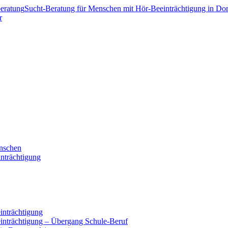
eratung
Sucht-Beratung für Menschen mit Hör-Beeinträchtigung in Do
r
enschen
nträchtigung
inträchtigung
einträchtigung – Übergang Schule-Beruf