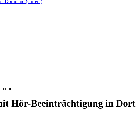
g in Dortmund
(current)
rtmund
it Hör-Beeinträchtigung in Do