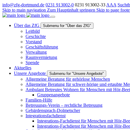
info@zfg-dortmund.de
0231 913002-0
0231 913002-33
A
A
A
Suchtb
Skip to main navigation
Zum Hauptinhalt springen
Skip to page foote
Über das ZfG
Submenu for "Über das ZfG"
Leitbild
Geschichte
Vorstand
Geschäftsführung
Verwaltung
Raumvermietung
Spende
Aktuelles
Unsere Angebote
Submenu for "Unsere Angebote"
Allgemeine Beratung für gehörlose Menschen
Allgemeine Beratung für schwer-hörige und ertaubte M
Ambulant Betreutes Wohnen für Menschen mit Hör-Beei
Gruppenangebote
Familien-Hilfe
Betreuungs-Verein – rechtliche Betreuung
Gebärdensprach-Dolmetscher
Integrationsfachdienst
Integrations-Fachdienst für Menschen mit Hör-Bee
Integrations-Fachdienst für Menschen mit Hör-Be