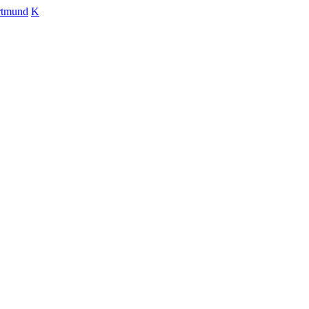
rtmund
K