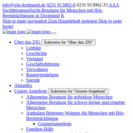
info@zfg-dortmund.de
0231 913002-0
0231 913002-33
A
A
A
Suchtberatung
Sucht-Beratung für Menschen mit Hör-
Beeinträchtigung in Dortmund
K
Skip to main navigation
Zum Hauptinhalt springen
Skip to page
footer
Über das ZfG
Submenu for "Über das ZfG"
Leitbild
Geschichte
Vorstand
Geschäftsführung
Verwaltung
Raumvermietung
Spende
Aktuelles
Unsere Angebote
Submenu for "Unsere Angebote"
Allgemeine Beratung für gehörlose Menschen
Allgemeine Beratung für schwer-hörige und ertaubte
Menschen
Ambulant Betreutes Wohnen für Menschen mit Hör-
Beeinträchtigung
Gruppenangebote
Familien-Hilfe