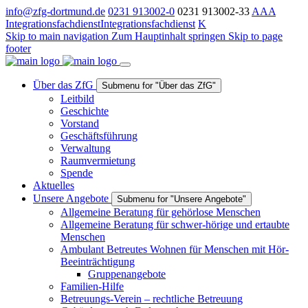
info@zfg-dortmund.de
0231 913002-0
0231 913002-33
A
A
A
Integrationsfachdienst
Integrationsfachdienst
K
Skip to main navigation
Zum Hauptinhalt springen
Skip to page
footer
Über das ZfG
Submenu for "Über das ZfG"
Leitbild
Geschichte
Vorstand
Geschäftsführung
Verwaltung
Raumvermietung
Spende
Aktuelles
Unsere Angebote
Submenu for "Unsere Angebote"
Allgemeine Beratung für gehörlose Menschen
Allgemeine Beratung für schwer-hörige und ertaubte
Menschen
Ambulant Betreutes Wohnen für Menschen mit Hör-
Beeinträchtigung
Gruppenangebote
Familien-Hilfe
Betreuungs-Verein – rechtliche Betreuung