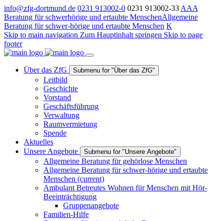
info@zfg-dortmund.de
0231 913002-0
0231 913002-33
A
A
A
Beratung für schwerhörige und ertaubte Menschen
Allgemeine
Beratung für schwer-hörige und ertaubte Menschen
K
Skip to main navigation
Zum Hauptinhalt springen
Skip to page
footer
Über das ZfG
Submenu for "Über das ZfG"
Leitbild
Geschichte
Vorstand
Geschäftsführung
Verwaltung
Raumvermietung
Spende
Aktuelles
Unsere Angebote
Submenu for "Unsere Angebote"
Allgemeine Beratung für gehörlose Menschen
Allgemeine Beratung für schwer-hörige und ertaubte
Menschen
(current)
Ambulant Betreutes Wohnen für Menschen mit Hör-
Beeinträchtigung
Gruppenangebote
Familien-Hilfe