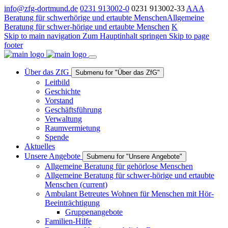
info@zfg-dortmund.de
0231 913002-0
0231 913002-33
A
A
A
Beratung für schwerhörige und ertaubte Menschen
Allgemeine
Beratung für schwer-hörige und ertaubte Menschen
K
Skip to main navigation
Zum Hauptinhalt springen
Skip to page
footer
Über das ZfG
Submenu for "Über das ZfG"
Leitbild
Geschichte
Vorstand
Geschäftsführung
Verwaltung
Raumvermietung
Spende
Aktuelles
Unsere Angebote
Submenu for "Unsere Angebote"
Allgemeine Beratung für gehörlose Menschen
Allgemeine Beratung für schwer-hörige und ertaubte
Menschen
(current)
Ambulant Betreutes Wohnen für Menschen mit Hör-
Beeinträchtigung
Gruppenangebote
Familien-Hilfe