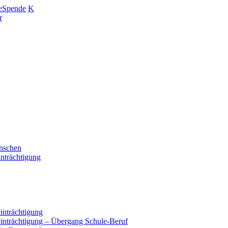
e
Spende
K
r
enschen
nträchtigung
inträchtigung
einträchtigung – Übergang Schule-Beruf