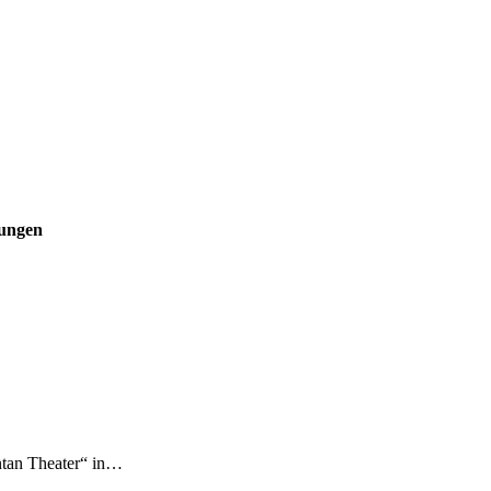
kungen
ntan Theater“ in…