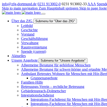
info@zfg-dortmund.de
0231 913002-0
0231 913002-33
A
A
A
Spend
Skip to main navigation
Zum Hauptinhalt springen
Skip to page foote
Über das ZfG
Submenu for "Über das ZfG"
Leitbild
Geschichte
Vorstand
Geschäftsführung
Verwaltung
Raumvermietung
Spende
(current)
Aktuelles
Unsere Angebote
Submenu for "Unsere Angebote"
Allgemeine Beratung für gehörlose Menschen
Allgemeine Beratung für schwer-hörige und ertaubte M
Ambulant Betreutes Wohnen für Menschen mit Hör-Beei
Gruppenangebote
Familien-Hilfe
Betreuungs-Verein – rechtliche Betreuung
Gebärdensprach-Dolmetscher
Integrationsfachdienst
Integrations-Fachdienst für Menschen mit Hör-Bee
Integrations-Fachdienst für Menschen mit Hör-Be