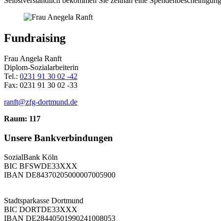
Selbstverständlich bekommen Sie zeitnah eine Spendenbescheinigung v
Fundraising
Frau Angela Ranft
Diplom-Sozialarbeiterin
Tel.:
0231 91 30 02 -42
Fax: 0231 91 30 02 -33
ranft@zfg-dortmund.de
Raum: 117
Unsere Bankverbindungen
SozialBank Köln
BIC BFSWDE33XXX
IBAN DE84370205000007005900
Stadtsparkasse Dortmund
BIC DORTDE33XXX
IBAN DE28440501990241008053