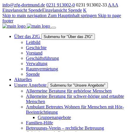
info@zfg-dortmund.de
0231 913002-0
0231 913002-33
A
A
A
Einzelansicht Spende
Einzelansicht Spende
K
Skip to main navigation
Zum Hauptinhalt springen
Skip to page
footer
Über das ZfG
Submenu for "Über das ZfG"
Leitbild
Geschichte
Vorstand
Geschäftsführung
Verwaltung
Raumvermietung
Spende
Aktuelles
Unsere Angebote
Submenu for "Unsere Angebote"
Allgemeine Beratung für gehörlose Menschen
Allgemeine Beratung für schwer-hörige und ertaubte
Menschen
Ambulant Betreutes Wohnen für Menschen mit Hör-
Beeinträchtigung
Gruppenangebote
Familien-Hilfe
Betreuungs-Verein – rechtliche Betreuung