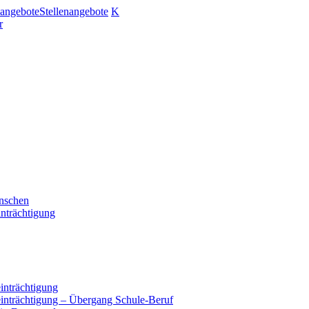
nangebote
Stellenangebote
K
r
enschen
nträchtigung
inträchtigung
einträchtigung – Übergang Schule-Beruf