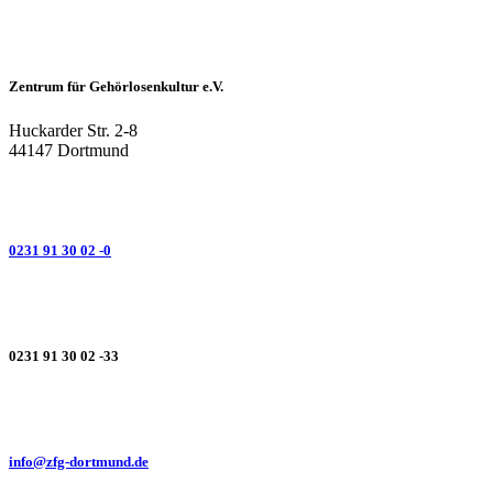
Zentrum für Gehörlosenkultur e.V.
Huckarder Str. 2-8
44147 Dortmund
0231 91 30 02 -0
0231 91 30 02 -33
info@zfg-dortmund.de