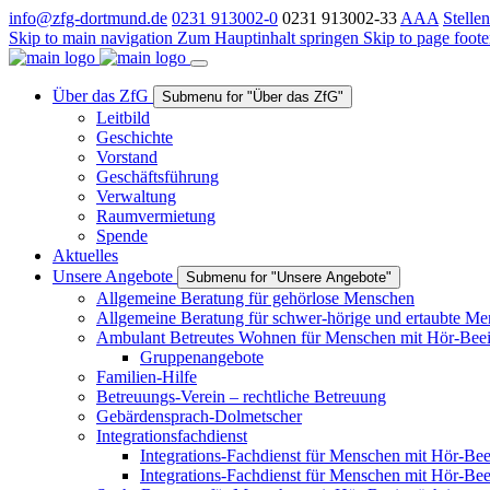
info@zfg-dortmund.de
0231 913002-0
0231 913002-33
A
A
A
Stelle
Skip to main navigation
Zum Hauptinhalt springen
Skip to page foote
Über das ZfG
Submenu for "Über das ZfG"
Leitbild
Geschichte
Vorstand
Geschäftsführung
Verwaltung
Raumvermietung
Spende
Aktuelles
Unsere Angebote
Submenu for "Unsere Angebote"
Allgemeine Beratung für gehörlose Menschen
Allgemeine Beratung für schwer-hörige und ertaubte M
Ambulant Betreutes Wohnen für Menschen mit Hör-Beei
Gruppenangebote
Familien-Hilfe
Betreuungs-Verein – rechtliche Betreuung
Gebärdensprach-Dolmetscher
Integrationsfachdienst
Integrations-Fachdienst für Menschen mit Hör-Bee
Integrations-Fachdienst für Menschen mit Hör-Be