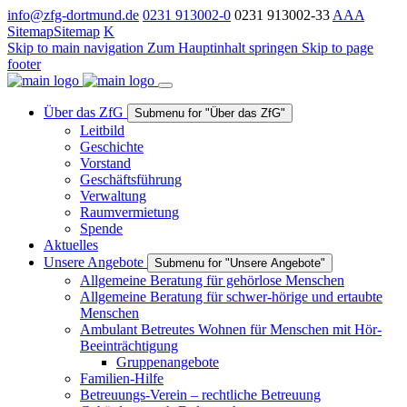
info@zfg-dortmund.de
0231 913002-0
0231 913002-33
A
A
A
Sitemap
Sitemap
K
Skip to main navigation
Zum Hauptinhalt springen
Skip to page
footer
Über das ZfG
Submenu for "Über das ZfG"
Leitbild
Geschichte
Vorstand
Geschäftsführung
Verwaltung
Raumvermietung
Spende
Aktuelles
Unsere Angebote
Submenu for "Unsere Angebote"
Allgemeine Beratung für gehörlose Menschen
Allgemeine Beratung für schwer-hörige und ertaubte
Menschen
Ambulant Betreutes Wohnen für Menschen mit Hör-
Beeinträchtigung
Gruppenangebote
Familien-Hilfe
Betreuungs-Verein – rechtliche Betreuung