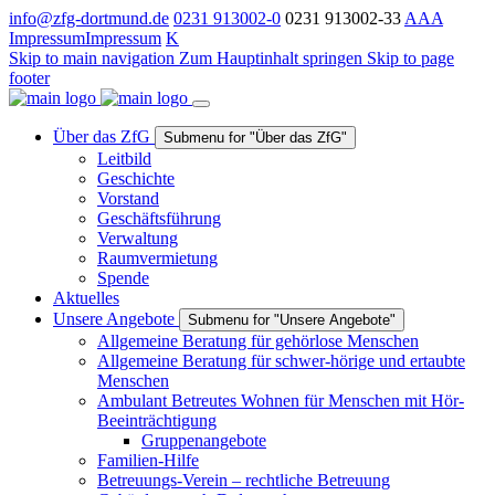
info@zfg-dortmund.de
0231 913002-0
0231 913002-33
A
A
A
Impressum
Impressum
K
Skip to main navigation
Zum Hauptinhalt springen
Skip to page
footer
Über das ZfG
Submenu for "Über das ZfG"
Leitbild
Geschichte
Vorstand
Geschäftsführung
Verwaltung
Raumvermietung
Spende
Aktuelles
Unsere Angebote
Submenu for "Unsere Angebote"
Allgemeine Beratung für gehörlose Menschen
Allgemeine Beratung für schwer-hörige und ertaubte
Menschen
Ambulant Betreutes Wohnen für Menschen mit Hör-
Beeinträchtigung
Gruppenangebote
Familien-Hilfe
Betreuungs-Verein – rechtliche Betreuung