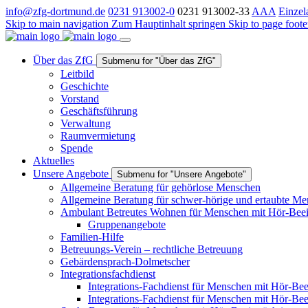
info@zfg-dortmund.de
0231 913002-0
0231 913002-33
A
A
A
Einzel
Skip to main navigation
Zum Hauptinhalt springen
Skip to page foote
Über das ZfG
Submenu for "Über das ZfG"
Leitbild
Geschichte
Vorstand
Geschäftsführung
Verwaltung
Raumvermietung
Spende
Aktuelles
Unsere Angebote
Submenu for "Unsere Angebote"
Allgemeine Beratung für gehörlose Menschen
Allgemeine Beratung für schwer-hörige und ertaubte M
Ambulant Betreutes Wohnen für Menschen mit Hör-Beei
Gruppenangebote
Familien-Hilfe
Betreuungs-Verein – rechtliche Betreuung
Gebärdensprach-Dolmetscher
Integrationsfachdienst
Integrations-Fachdienst für Menschen mit Hör-Bee
Integrations-Fachdienst für Menschen mit Hör-Be