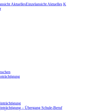
ansicht Aktuelles
Einzelansicht Aktuelles
K
r
enschen
nträchtigung
inträchtigung
einträchtigung – Übergang Schule-Beruf