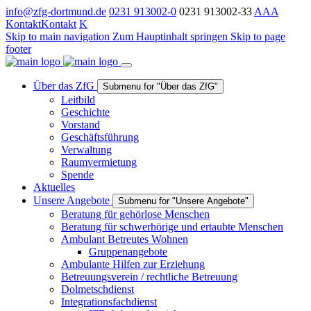
info@zfg-dortmund.de
0231 913002-0
0231 913002-33
A
A
A
Kontakt
Kontakt
K
Skip to main navigation
Zum Hauptinhalt springen
Skip to page
footer
Über das ZfG
Submenu for "Über das ZfG"
Leitbild
Geschichte
Vorstand
Geschäftsführung
Verwaltung
Raumvermietung
Spende
Aktuelles
Unsere Angebote
Submenu for "Unsere Angebote"
Beratung für gehörlose Menschen
Beratung für schwerhörige und ertaubte Menschen
Ambulant Betreutes Wohnen
Gruppenangebote
Ambulante Hilfen zur Erziehung
Betreuungsverein / rechtliche Betreuung
Dolmetschdienst
Integrationsfachdienst