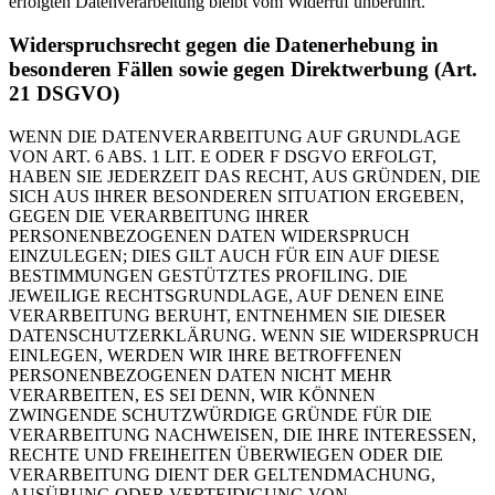
erfolgten Datenverarbeitung bleibt vom Widerruf unberührt.
Widerspruchsrecht gegen die Datenerhebung in
besonderen Fällen sowie gegen Direktwerbung (Art.
21 DSGVO)
WENN DIE DATENVERARBEITUNG AUF GRUNDLAGE
VON ART. 6 ABS. 1 LIT. E ODER F DSGVO ERFOLGT,
HABEN SIE JEDERZEIT DAS RECHT, AUS GRÜNDEN, DIE
SICH AUS IHRER BESONDEREN SITUATION ERGEBEN,
GEGEN DIE VERARBEITUNG IHRER
PERSONENBEZOGENEN DATEN WIDERSPRUCH
EINZULEGEN; DIES GILT AUCH FÜR EIN AUF DIESE
BESTIMMUNGEN GESTÜTZTES PROFILING. DIE
JEWEILIGE RECHTSGRUNDLAGE, AUF DENEN EINE
VERARBEITUNG BERUHT, ENTNEHMEN SIE DIESER
DATENSCHUTZERKLÄRUNG. WENN SIE WIDERSPRUCH
EINLEGEN, WERDEN WIR IHRE BETROFFENEN
PERSONENBEZOGENEN DATEN NICHT MEHR
VERARBEITEN, ES SEI DENN, WIR KÖNNEN
ZWINGENDE SCHUTZWÜRDIGE GRÜNDE FÜR DIE
VERARBEITUNG NACHWEISEN, DIE IHRE INTERESSEN,
RECHTE UND FREIHEITEN ÜBERWIEGEN ODER DIE
VERARBEITUNG DIENT DER GELTENDMACHUNG,
AUSÜBUNG ODER VERTEIDIGUNG VON