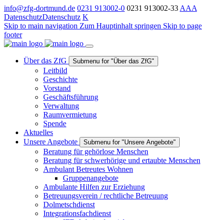
info@zfg-dortmund.de
0231 913002-0
0231 913002-33
A
A
A
Datenschutz
Datenschutz
K
Skip to main navigation
Zum Hauptinhalt springen
Skip to page
footer
Über das ZfG
Submenu for "Über das ZfG"
Leitbild
Geschichte
Vorstand
Geschäftsführung
Verwaltung
Raumvermietung
Spende
Aktuelles
Unsere Angebote
Submenu for "Unsere Angebote"
Beratung für gehörlose Menschen
Beratung für schwerhörige und ertaubte Menschen
Ambulant Betreutes Wohnen
Gruppenangebote
Ambulante Hilfen zur Erziehung
Betreuungsverein / rechtliche Betreuung
Dolmetschdienst
Integrationsfachdienst